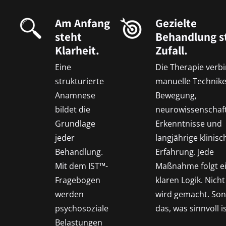
Am Anfang
Gezielte
steht
Behandlung s
Klarheit.
Zufall.
Eine
Die Therapie verb
strukturierte
manuelle Technike
Anamnese
Bewegung,
bildet die
neurowissenschaft
Grundlage
Erkenntnisse und
jeder
langjährige klinisc
Behandlung.
Erfahrung. Jede
Mit dem IST™-
Maßnahme folgt e
Fragebogen
klaren Logik. Nicht
werden
wird gemacht. So
psychosoziale
das, was sinnvoll is
Belastungen